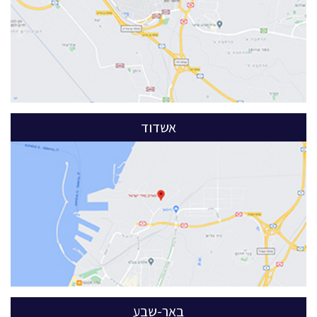
אשדוד
באר-שבע