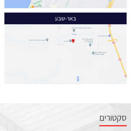
באר-שבע
סקטורים