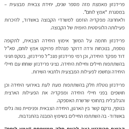
פרידנזון מאמצת מזה מספר שנים, יחידת צבאית מבצעית –
במסגרת “אמץ לוחם”.
ולאחרונה מפקדיה הוזמנו למשרדי הקבוצה באשדוד, להיכרות
פעילותה הלוגיסטית היומית של הקבוצה.
פרידנזון חתמה על המשך אימוץ היחידה הצבאית, לתקופה
נוספת, בנוכחות ורדה דרוקר מנהלת פרויקט אמץ לוחם, סא”ל
דוד מפקד היחידה, וכן רמי פרידנזון מנכ”ל פרידנזון, בטקס חגיגי
בהשתתפות חיילים וחיילות היחידה. נציגי פרידנזון שוחחו עם חיילי
היחידה ונחשפו לפעילות המבצעית ולתנאי השירות.
פרידנזון נוטלת חלק בהשתתפות מעת לעת באירועי היחידה וכן
חושפים בפני חיילי היחידה ומפקדיה את הפעילות הארצית
והגלובלית בתחומי שרשרת האספקה.
בנוסף, נרקם קשר בין הארגון, היחידה הצבאית ופנימיית נווה גלים
באשדוד- בה השתתפו החיילים בשיפוץ המבנה בהתנדבות.
קבוצת פרידנזון גאה להיות חלק ממשפחת “אמץ לוחם”